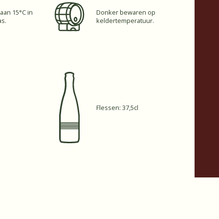
aan 15°C in
Donker bewaren op
as.
keldertemperatuur.
Flessen: 37,5cl