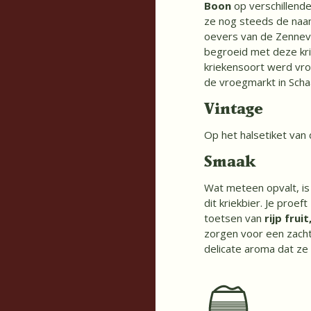
Boon
op verschillende
ze nog steeds de naa
oevers van de Zennev
begroeid met deze kri
kriekensoort werd vr
de vroegmarkt in Scha
Vintage
Op het halsetiket van 
Smaak
Wat meteen opvalt, is
dit kriekbier. Je proef
toetsen van
rijp fruit
zorgen voor een zach
delicate aroma dat ze 